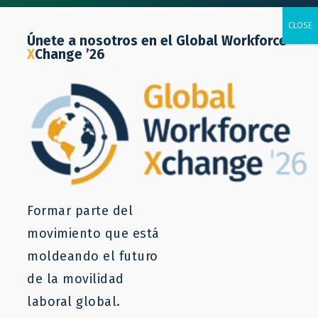
Únete a nosotros en el Global Workforce
X
Change ’26
Liderazgo intelectual
Formar parte del
movimiento que está
Generar pruebas del
moldeando el futuro
impacto, cambiar la
de la movilidad
percepción pública
laboral global.