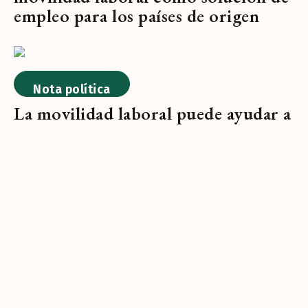
empleo para los países de origen
Nota política
La movilidad laboral puede ayudar a
los sectores de empleo a abordar la
creciente escasez de mano de obra
Evento
Trabajadores en movimiento:
¿Cómo puede la movilidad laboral
ayudar a los empleadores a abordar
las brechas laborales?