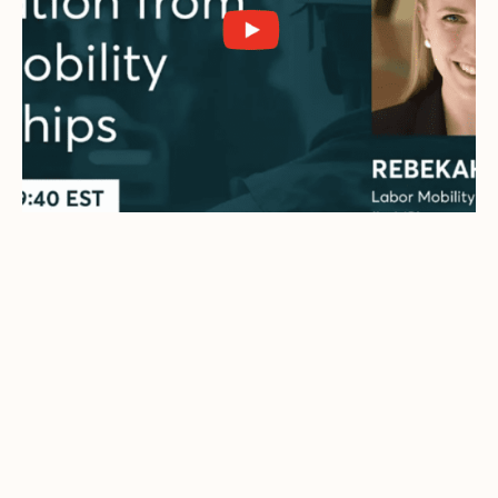
Evento
El Foro Global para el
Reclutamiento Responsable 2023:
Discurso de apertura de Rebekah
Smith de LaMP