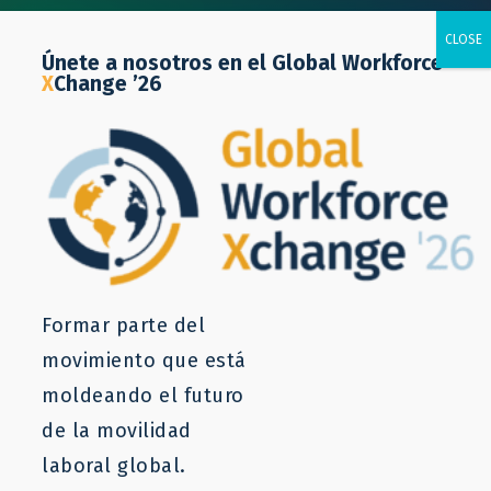
Únete a nosotros en el Global Workforce
X
Change ’26
Liderazgo intelectual
Formar parte del
movimiento que está
Generar pruebas del
moldeando el futuro
impacto, cambiar la
de la movilidad
percepción pública
laboral global.