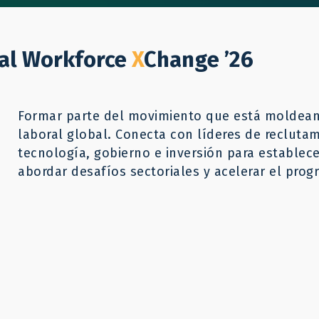
A quiénes ayudamos
Qué hacemos
Recu
bal Workforce
X
Change ’26
Formar parte del movimiento que está moldeand
laboral global. Conecta con líderes de reclutam
tecnología, gobierno e inversión para establec
abordar desafíos sectoriales y acelerar el progr