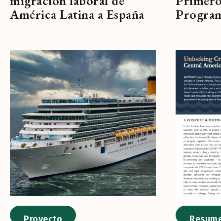
migración laboral de
Primero
América Latina a España
Progra
Proyecto
Resume