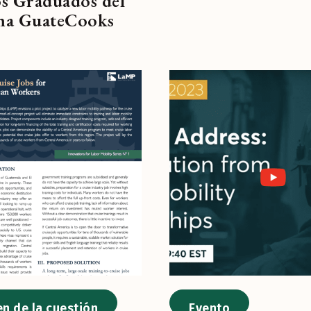
s Graduados del
ma GuateCooks
n de la cuestión
Evento