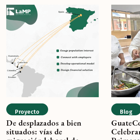
Proyecto
Blog
De desplazados a bien
GuateCo
situados: vías de
Celebra