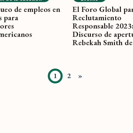
ueo de empleos en
El Foro Global par
s para
Reclutamiento
dores
Responsable 2023
mericanos
Discurso de apert
Rebekah Smith d
1
2
»