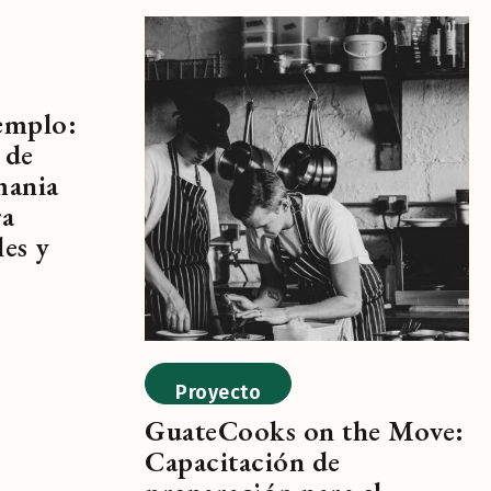
jemplo:
 de
mania
ra
les y
Proyecto
GuateCooks on the Move:
Capacitación de