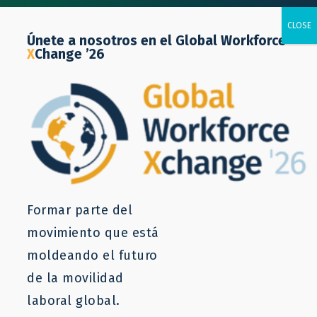
Únete a nosotros en el Global Workforce
X
Change ’26
BLOG
PROYECTO
Enlace del proyecto: Medios de
vida transfronterizos para los
trabajadores kenianos en Japón
Formar parte del
Copiar
movimiento que está
moldeando el futuro
de la movilidad
Prerna Choudhury
Sophia Wolpers
laboral global.