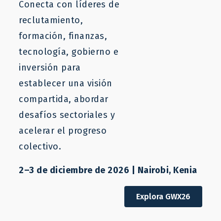
Conecta con líderes de
reclutamiento,
formación, finanzas,
octubre 15, 2025
tecnología, gobierno e
inversión para
establecer una visión
9ª
La
Conferencia Internacional de Tokio
compartida, abordar
sobre el Desarrollo de África
(TICAD 9)
desafíos sectoriales y
presentó el mes pasado una nueva
acelerar el progreso
narrativa: el futuro de África está
colectivo.
directamente ligado a la propia
2–3 de diciembre de 2026 | Nairobi, Kenia
trayectoria económica de Japón, con la
movilidad laboral como puente. La
Explora GWX26
Organización Internacional para las