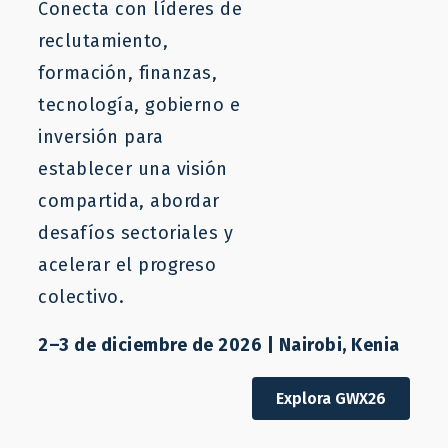
Conecta con líderes de
reclutamiento,
formación, finanzas,
tecnología, gobierno e
inversión para
establecer una visión
compartida, abordar
desafíos sectoriales y
acelerar el progreso
colectivo.
2–3 de diciembre de 2026 | Nairobi, Kenia
Proyecto
Construcción de vías de movilidad
Explora GWX26
laboral en Dakota del Norte