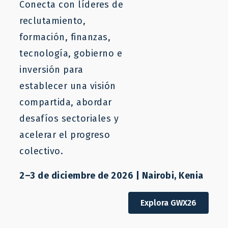
Conecta con líderes de
reclutamiento,
julio 4, 2024
formación, finanzas,
tecnología, gobierno e
inversión para
El
establecer una visión
compartida, abordar
desafíos sectoriales y
acelerar el progreso
colectivo.
2–3 de diciembre de 2026 | Nairobi, Kenia
proyecto THAMM Plus (Hacia un enfoque
Explora GWX26
holístico de la migración laboral, la