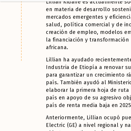
Lillian Kidane
es actualmente so
en materia de desarrollo sosten
mercados emergentes y eficiencia
salud, política comercial y de ind
creación de empleo, modelos emp
la financiación y transformación 
africana.
Lillian ha ayudado recientemente
Industria de Etiopía a renovar
su
para garantizar un crecimiento r
país. También ayudó
al Minister
elaborar la primera hoja de ruta
país
en apoyo de su agresivo obj
país de renta media baja en 2025
Anteriormente, Lillian ocupó pue
Electric (GE) a nivel regional y n