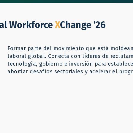
A quiénes ayudamos
Qué hacemos
Recu
bal Workforce
X
Change ’26
Formar parte del movimiento que está moldeand
laboral global. Conecta con líderes de reclutam
tecnología, gobierno e inversión para establec
abordar desafíos sectoriales y acelerar el progr
s