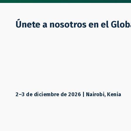
Quiénes Somos
Únete a nosotros en el Glo
Lillian Kidane
Socia, Dalberg Advisor
2–3 de diciembre de 2026 | Nairobi, Kenia