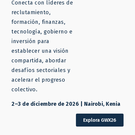
Conecta con líderes de
reclutamiento,
formación, finanzas,
tecnología, gobierno e
inversión para
establecer una visión
compartida, abordar
desafíos sectoriales y
acelerar el progreso
colectivo.
2–3 de diciembre de 2026 | Nairobi, Kenia
Informe
Recomendaciones de reclutamiento
Explora GWX26
laboral transfronterizo basadas en