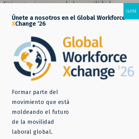
Etiqueta:
impactos de la movilidad
Oops, Post Not Found!
Únete a nosotros en el Global Workforce
X
Change ’26
Uh Oh. Something is missing. Try double
checking things.
This is the error message in the parts/content-
missing.php template.
Formar parte del
movimiento que está
moldeando el futuro
de la movilidad
laboral global.