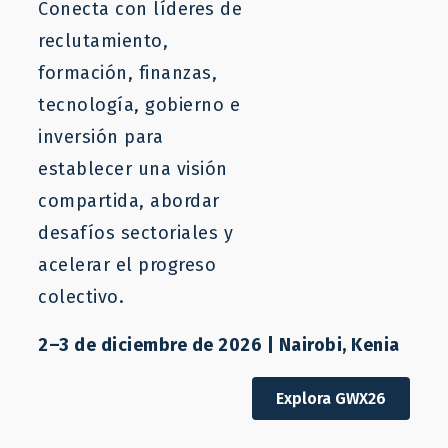
Conecta con líderes de
reclutamiento,
formación, finanzas,
Creemos en el poder de la
tecnología, gobierno e
migración laboral
inversión para
establecer una visión
Para 2050, el propósito de LaMP es crear
compartida, abordar
mejores oportunidades laborales para 500
desafíos sectoriales y
millones de trabajadores de países de
acelerar el progreso
bajos ingresos.
colectivo.
2–3 de diciembre de 2026 | Nairobi, Kenia
Acceso Rápido
Explora GWX26