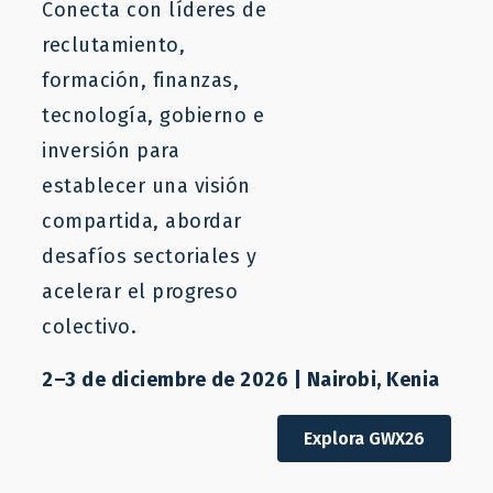
Conecta con líderes de
reclutamiento,
formación, finanzas,
tecnología, gobierno e
inversión para
establecer una visión
compartida, abordar
desafíos sectoriales y
acelerar el progreso
colectivo.
2–3 de diciembre de 2026 | Nairobi, Kenia
Informe
Recomendaciones de reclutamiento
Explora GWX26
laboral transfronterizo basadas en