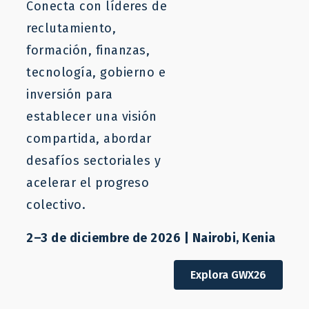
Conecta con líderes de
reclutamiento,
Donar
formación, finanzas,
tecnología, gobierno e
$
0
inversión para
I'D LIKE TO HELP COVER THE TRANSACTION FEES OF 0 FOR MY
establecer una visión
DONATION.
compartida, abordar
desafíos sectoriales y
Donate Now
acelerar el progreso
Credit Card Info
colectivo.
This is a secure SSL encrypted payment.
2–3 de diciembre de 2026 | Nairobi, Kenia
CARD NUMBER
*
Explora GWX26
CVC
*